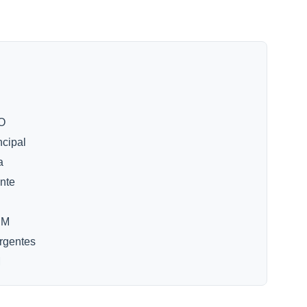
EO
ncipal
a
nte
EM
rgentes
M