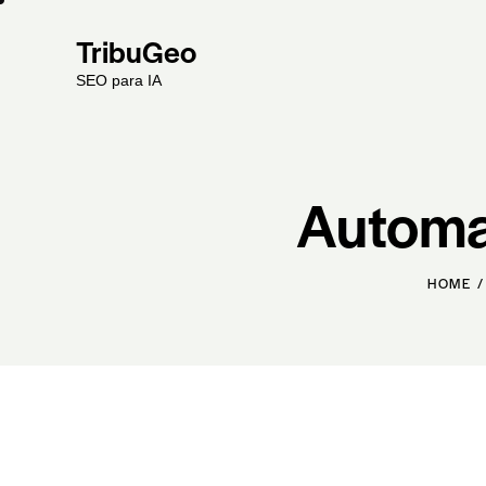
TribuGeo
SEO para IA
Automa
HOME