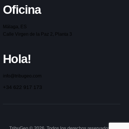
Oficina
Málaga, ES
Calle Virgen de la Paz 2, Planta 3
Hola!
info@tribugeo
.com
+34 622 917 173
TribuGeo © 2026. Todos los derechos reservados. ·