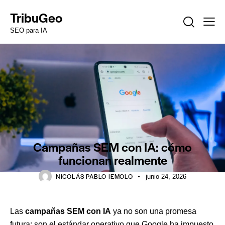
TribuGeo
SEO para IA
SEM
Campañas SEM con IA: cómo
funcionan realmente
NICOLÁS PABLO IEMOLO
junio 24, 2026
Las
campañas SEM con IA
ya no son una promesa
futura: son el estándar operativo que Google ha impuesto