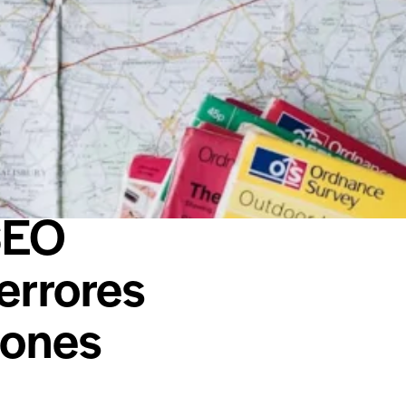
SEO
errores
iones