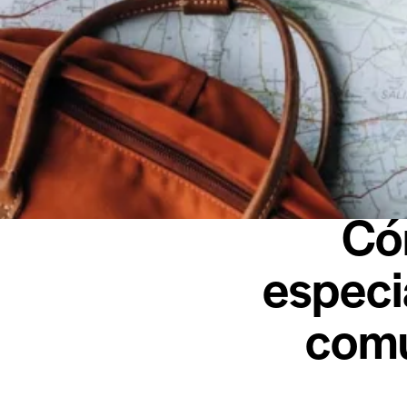
Có
especi
comu