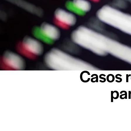
Casos r
pa