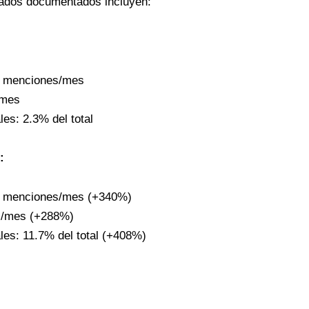
tados documentados incluyen:
2 menciones/mes
/mes
es: 2.3% del total
:
3 menciones/mes (+340%)
as/mes (+288%)
es: 11.7% del total (+408%)