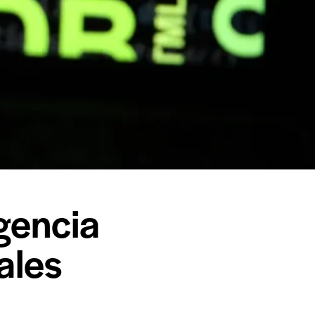
igencia
eales