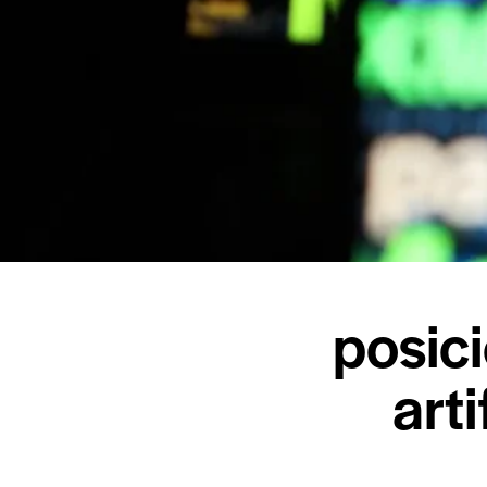
posici
arti